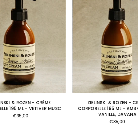
LINSKI & ROZEN - CRÈME
ZIELINSKI & ROZEN - C
LLE 195 ML - VETIVER MUSC
CORPORELLE 195 ML - AMBR
VANILLE, DAVANA
Prix
€35,00
régulier
Prix
€35,00
régulier