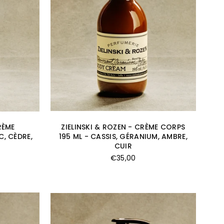
RÈME
ZIELINSKI & ROZEN - CRÈME CORPS
C, CÈDRE,
195 ML - CASSIS, GÉRANIUM, AMBRE,
CUIR
Prix
€35,00
régulier