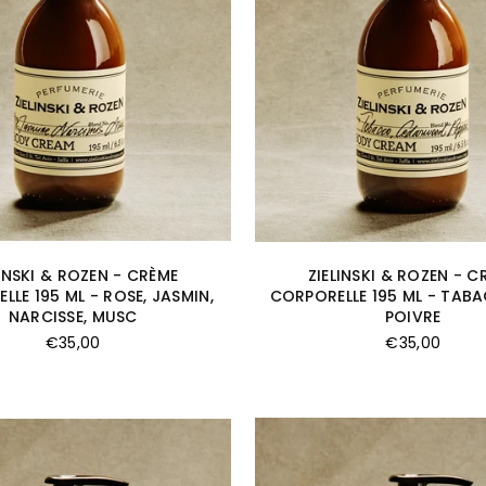
LINSKI & ROZEN - CRÈME
ZIELINSKI & ROZEN - C
LLE 195 ML - ROSE, JASMIN,
CORPORELLE 195 ML - TABA
NARCISSE, MUSC
POIVRE
Prix
Prix
€35,00
€35,00
régulier
régulier