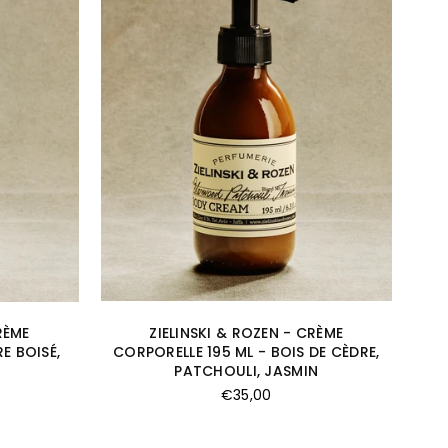
RÈME
ZIELINSKI & ROZEN - CRÈME
E BOISÉ,
CORPORELLE 195 ML - BOIS DE CÈDRE,
PATCHOULI, JASMIN
Prix
€35,00
régulier