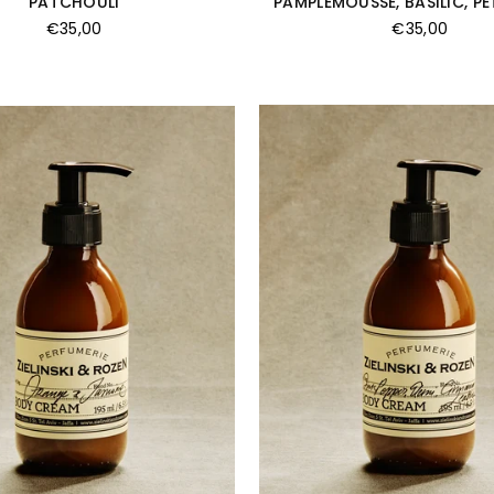
PATCHOULI
PAMPLEMOUSSE, BASILIC, P
Prix
Prix
€35,00
€35,00
régulier
régulier