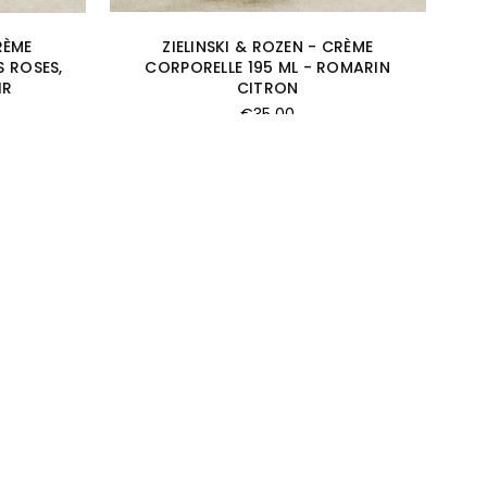
RÈME
ZIELINSKI & ROZEN - CRÈME
S ROSES,
CORPORELLE 195 ML - ROMARIN
IR
CITRON
Prix
€35,00
régulier