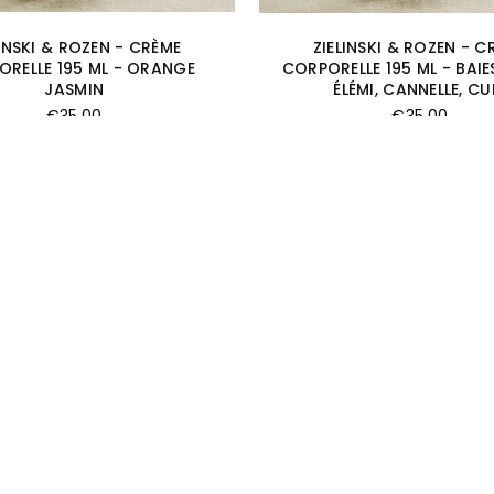
LINSKI & ROZEN - CRÈME
ZIELINSKI & ROZEN - C
RELLE 195 ML - ORANGE
CORPORELLE 195 ML - BAIE
JASMIN
ÉLÉMI, CANNELLE, CU
Prix
Prix
€35,00
€35,00
régulier
régulier