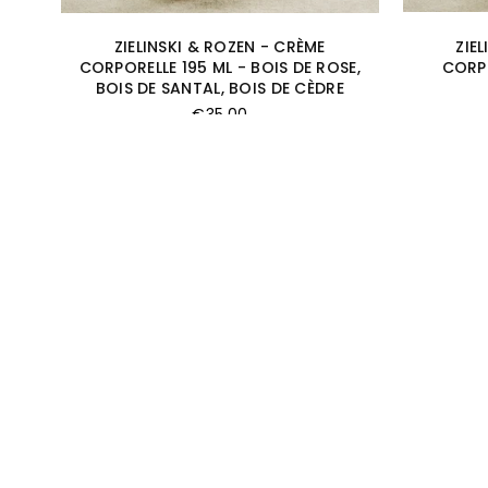
ZIELINSKI & ROZEN - CRÈME
ZIE
CORPORELLE 195 ML - BOIS DE ROSE,
CORPO
BOIS DE SANTAL, BOIS DE CÈDRE
Prix
€35,00
régulier