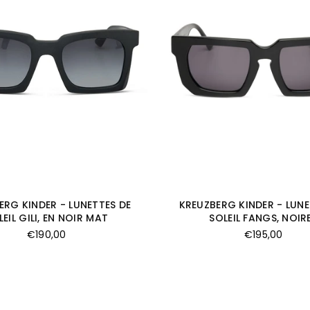
ERG KINDER - LUNETTES DE
KREUZBERG KINDER - LUNE
LEIL GILI, EN NOIR MAT
SOLEIL FANGS, NOIR
Prix
Prix
€190,00
€195,00
régulier
régulier